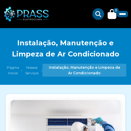
0
Instalação, Manutenção e
Limpeza de Ar Condicionado
Página
Nossos
Instalação, Manutenção e Limpeza de
›
›
Inicial
Serviços
Ar Condicionado