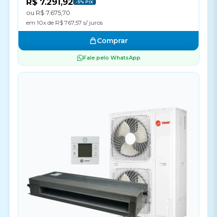
R$ 7.291,92
-5% PIX
ou R$ 7.675,70
em 10x de R$ 767,57 s/ juros
Comprar
Fale pelo WhatsApp