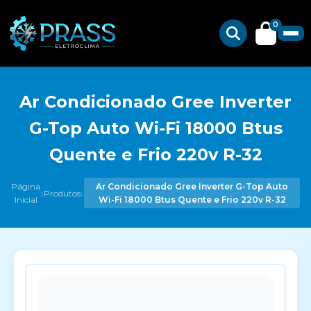
0
Ar Condicionado Gree Inverter
G-Top Auto Wi-Fi 18000 Btus
Quente e Frio 220v R-32
Página
Ar Condicionado Gree Inverter G-Top Auto
›
›
Produtos
Inicial
Wi-Fi 18000 Btus Quente e Frio 220v R-32