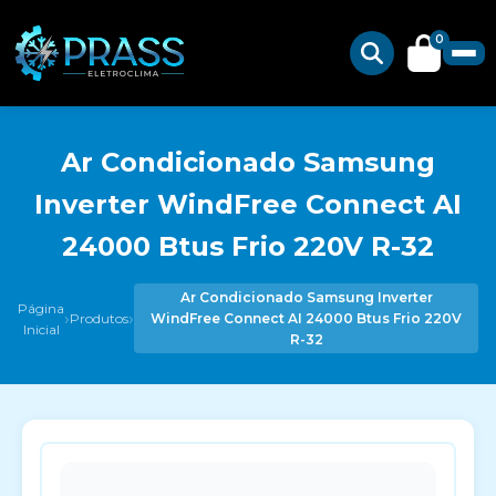
0
Ar Condicionado Samsung
Inverter WindFree Connect AI
24000 Btus Frio 220V R-32
Ar Condicionado Samsung Inverter
Página
›
›
Produtos
WindFree Connect AI 24000 Btus Frio 220V
Inicial
R-32